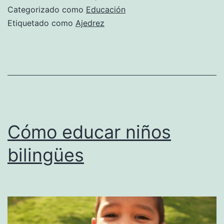
a
Categorizado como
Educación
los
Etiquetado como
Ajedrez
niños
Cómo educar niños
bilingües