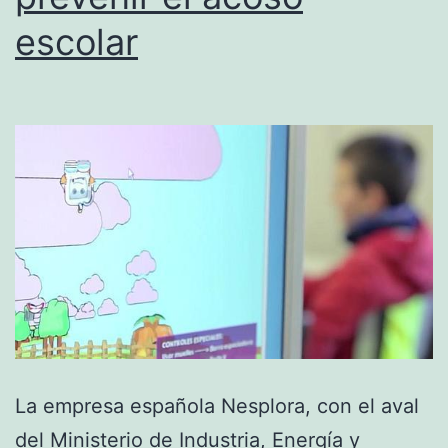
escuela
escolar
en
transporte
público
de
forma
autónoma
La empresa española Nesplora, con el aval
del Ministerio de Industria, Energía y