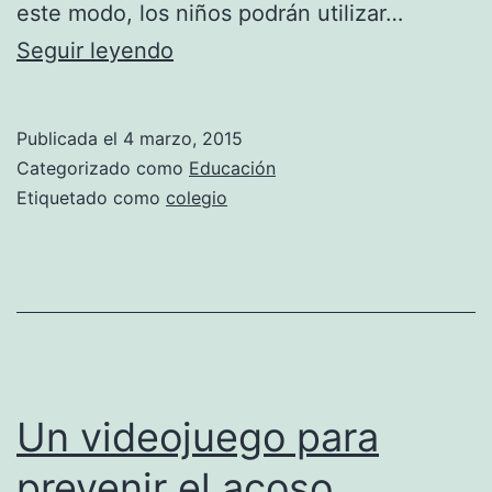
este modo, los niños podrán utilizar…
Un
Seguir leyendo
proyecto
en
Publicada el
4 marzo, 2015
Barcelona
Categorizado como
Educación
permite
Etiquetado como
colegio
que
los
niños
puedan
ir
a
Un videojuego para
la
prevenir el acoso