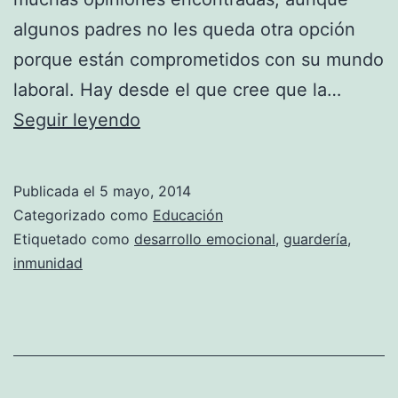
algunos padres no les queda otra opción
porque están comprometidos con su mundo
laboral. Hay desde el que cree que la…
La
Seguir leyendo
edad
ideal
Publicada el
5 mayo, 2014
para
Categorizado como
Educación
ir
Etiquetado como
desarrollo emocional
,
guardería
,
inmunidad
a
la
guardería