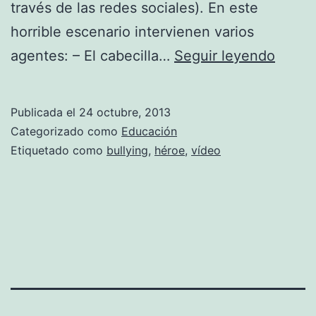
través de las redes sociales). En este
horrible escenario intervienen varios
Héroe
agentes: – El cabecilla…
Seguir leyendo
del
antibu
Publicada el
24 octubre, 2013
Categorizado como
Educación
Etiquetado como
bullying
,
héroe
,
vídeo