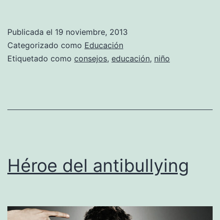
consejos
generales
Publicada el
19 noviembre, 2013
de
Categorizado como
Educación
educación
Etiquetado como
consejos
,
educación
,
niño
Héroe del antibullying