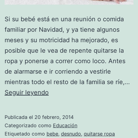
Si su bebé está en una reunión o comida
familiar por Navidad, y ya tiene algunos
meses y su motricidad ha mejorado, es
posible que le vea de repente quitarse la
ropa y ponerse a correr como loco. Antes
de alarmarse e ir corriendo a vestirle
mientras todo el resto de la familia se ríe,…
Bebe
Seguir leyendo
Tarzán
(Parte
Publicada el
20 febrero, 2014
1)
Categorizado como
Educación
Etiquetado como
bebe
,
desnudo
,
quitarse ropa