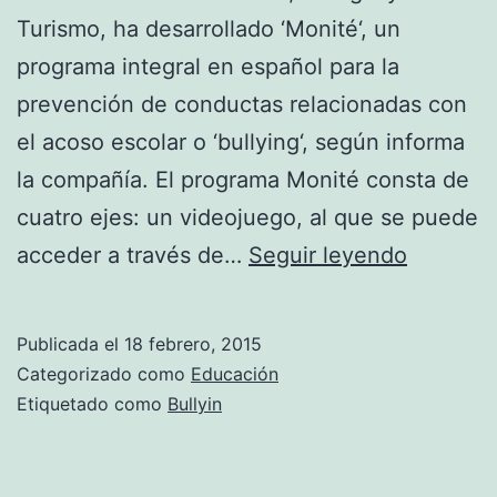
Turismo, ha desarrollado ‘Monité‘, un
programa integral en español para la
prevención de conductas relacionadas con
el acoso escolar o ‘bullying‘, según informa
la compañía. El programa Monité consta de
cuatro ejes: un videojuego, al que se puede
Un
acceder a través de…
Seguir leyendo
videoju
para
Publicada el
18 febrero, 2015
prevenir
Categorizado como
Educación
el
Etiquetado como
Bullyin
acoso
escolar