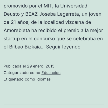
promovido por el MIT, la Universidad
Deusto y BEAZ Joseba Legarreta, un joven
de 21 años, de la localidad vizcaína de
Amorebieta ha recibido el premio a la mejor
startup en el concurso que se celebraba en
Kuaderno.c
el Bilbao Bizkaia…
Seguir leyendo
método
revolucionar
Publicada el
29 enero, 2015
para
Categorizado como
Educación
que
Etiquetado como
Idiomas
los
niños
aprendan