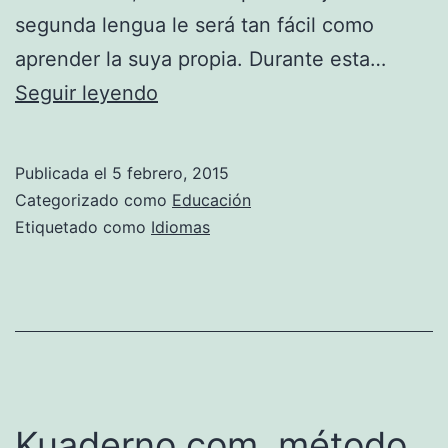
segunda lengua le será tan fácil como
aprender la suya propia. Durante esta…
Cómo
Seguir leyendo
educar
niños
Publicada el
5 febrero, 2015
bilingües
Categorizado como
Educación
Etiquetado como
Idiomas
Kuaderno.com, método