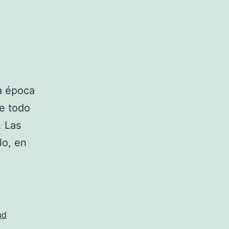
a época
e todo
. Las
lo, en
ud