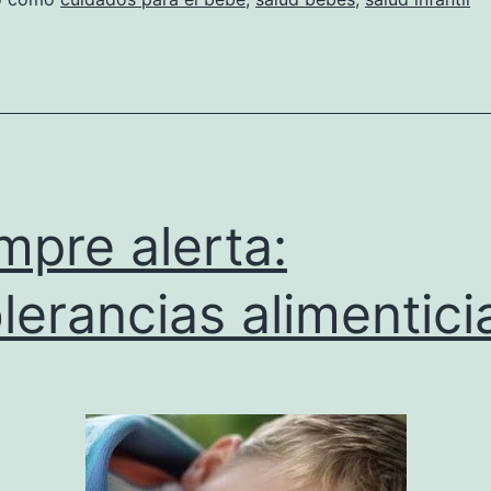
mpre alerta:
olerancias alimentici