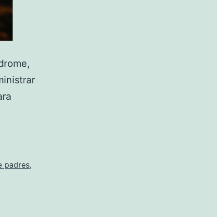
ndrome,
inistrar
ara
e padres
,