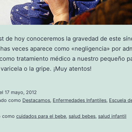
st de hoy conoceremos la gravedad de este sí
has veces aparece como «negligencia» por adm
 como tratamiento médico a nuestro pequeño p
a varicela o la gripe. ¡Muy atentos!
el
17 mayo, 2012
zado como
Destacamos
,
Enfermedades Infantiles
,
Escuela d
do como
cuidados para el bebe
,
salud bebes
,
salud infantil