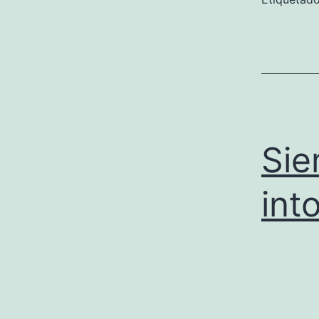
Sie
int