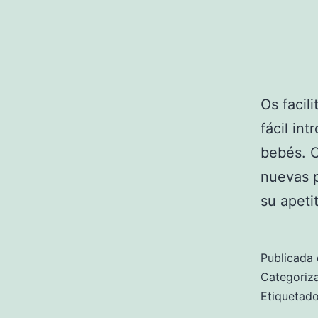
Os facil
fácil in
bebés. C
nuevas p
su apeti
Publicada 
Categori
Etiqueta