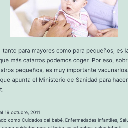
, tanto para mayores como para pequeños, es l
que más catarros podemos coger. Por eso, sobr
stros pequeños, es muy importante vacunarlos
que apunta el Ministerio de Sanidad para hacer
t.
el
19 octubre, 2011
zado como
Cuidados del bebé
,
Enfermedades Infantiles
,
Sal
do como
cuidados para el bebe
,
salud bebes
,
salud infantil