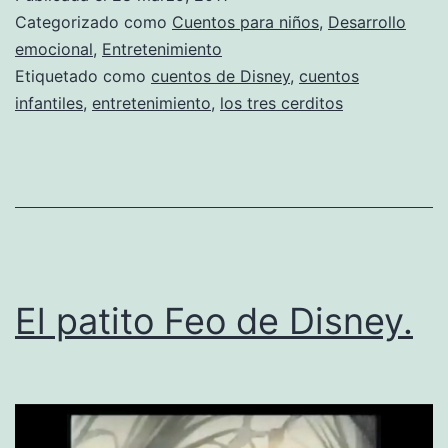
los
Categorizado como
Cuentos para niños
,
Desarrollo
tres
emocional
,
Entretenimiento
Etiquetado como
cuentos de Disney
,
cuentos
cerdi
infantiles
,
entretenimiento
,
los tres cerditos
y
el
lobo
El patito Feo de Disney.