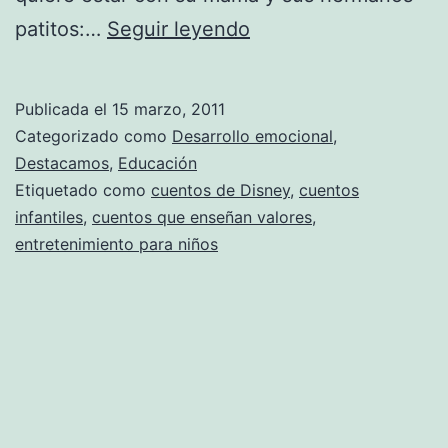
El
patitos:…
Seguir leyendo
patito
Feo
Publicada el
15 marzo, 2011
de
Categorizado como
Desarrollo emocional
,
Disney.
Destacamos
,
Educación
Etiquetado como
cuentos de Disney
,
cuentos
infantiles
,
cuentos que enseñan valores
,
entretenimiento para niños