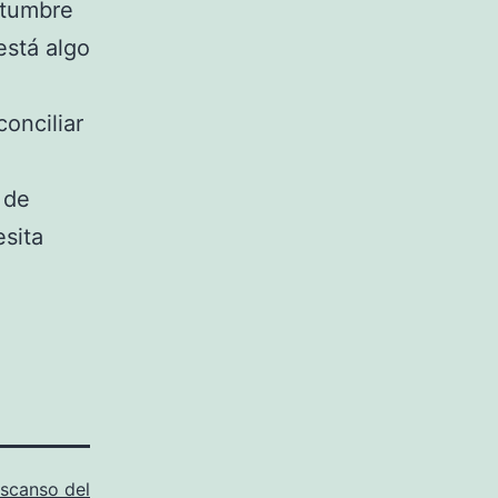
stumbre
está algo
onciliar
 de
sita
scanso del