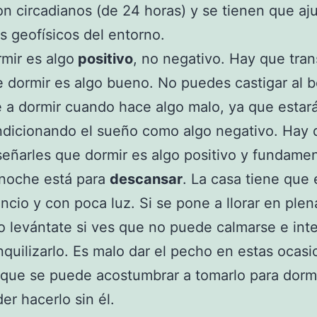
on circadianos (de 24 horas) y se tienen que aju
os geofísicos del entorno.
mir es algo
positivo
, no negativo. Hay que tran
 dormir es algo bueno. No puedes castigar al 
e a dormir cuando hace algo malo, ya que estar
dicionando el sueño como algo negativo. Hay 
eñarles que dormir es algo positivo y fundamen
noche está para
descansar
. La casa tiene que 
encio y con poca luz. Si se pone a llorar en ple
o levántate si ves que no puede calmarse e int
nquilizarlo. Es malo dar el pecho en estas ocas
que se puede acostumbrar a tomarlo para dormi
er hacerlo sin él.