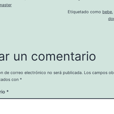
aster
Etiquetado como
bebe
do
ar un comentario
ón de correo electrónico no será publicada.
Los campos obl
cados con
*
rio
*