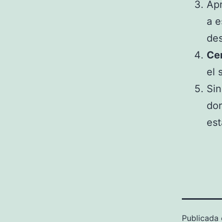
Ap
a e
des
Cen
el 
Si
dor
est
Publicada 