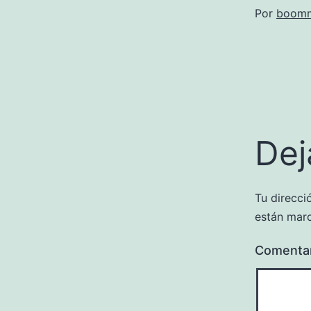
Por
boomm
Dej
Tu direcci
están mar
Comenta