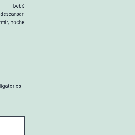
bebé
,
descansar
,
rmir
,
noche
igatorios