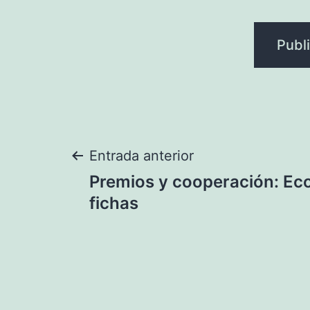
Navegación
Entrada anterior
Premios y cooperación: Ec
de
fichas
entradas