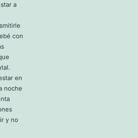
star a
smitirle
bebé con
ás
que
tal.
estar en
na noche
enta
iones
r y no