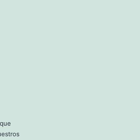
 que
uestros