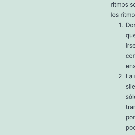
ritmos s
los ritm
Dor
que
irs
con
ens
La 
sil
sól
tra
por
pod