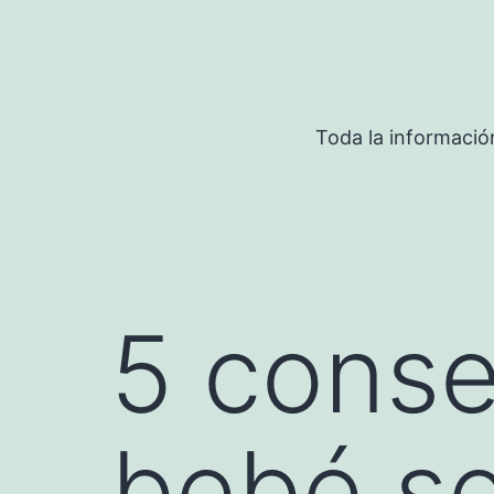
Saltar
al
contenido
Toda la informació
5 conse
bebé s