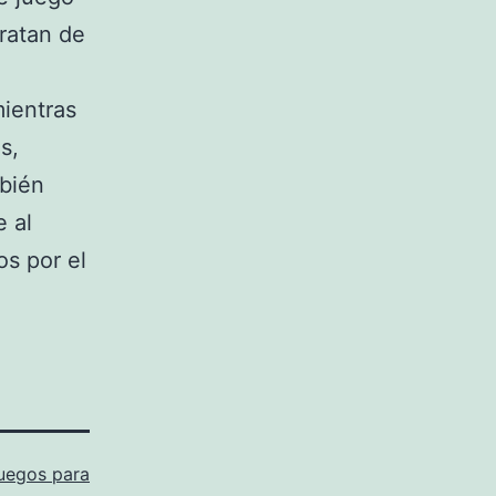
ratan de
ientras
s,
mbién
 al
os por el
uegos para