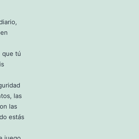
iario,
 en
 que tú
is
guridad
tos, las
son las
ndo estás
de juego