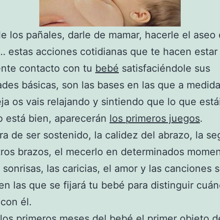
e los pañales, darle de mamar, hacerle el aseo d
… estas acciones cotidianas que te hacen estar
nte contacto con tu
bebé
satisfaciéndole sus
des básicas, son las bases en las que a medida
eja os vais relajando y sintiendo que lo que está
o está bien, aparecerán
los primeros juegos
.
a de ser sostenido, la calidez del abrazo, la se
ros brazos, el mecerlo en determinados momen
 sonrisas, las caricias, el amor y las canciones 
en las que se fijará tu bebé para distinguir cuá
con él.
los primeros meses del bebé
el primer objeto 