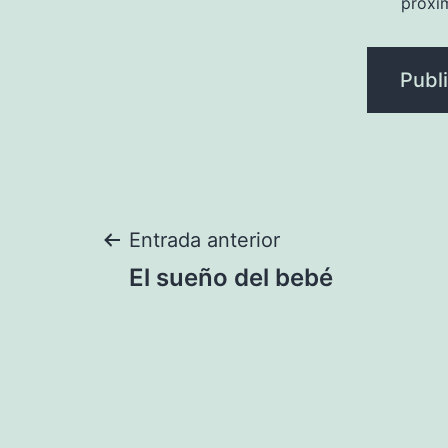
próxi
Navegación
Entrada anterior
El sueño del bebé
de
entradas