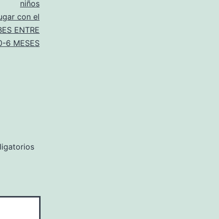
niños
gar con el
BES ENTRE
0-6 MESES
igatorios