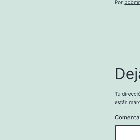
Por
boomm
Dej
Tu direcci
están mar
Comenta