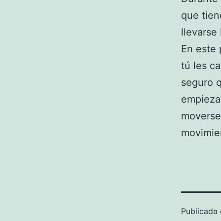
que tien
llevarse 
En este 
tú les c
seguro q
empiezan
moverse 
movimien
Publicada 