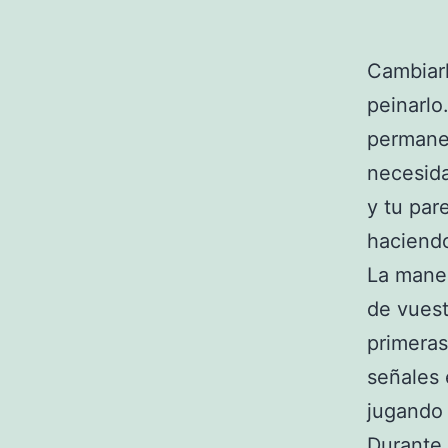
Cambiarl
peinarlo
permane
necesida
y tu par
haciend
La maner
de vuest
primeras
señales 
jugando 
Durante