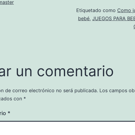
aster
Etiquetado como
Como ju
bebé
,
JUEGOS PARA BE
ar un comentario
ón de correo electrónico no será publicada.
Los campos obl
cados con
*
rio
*