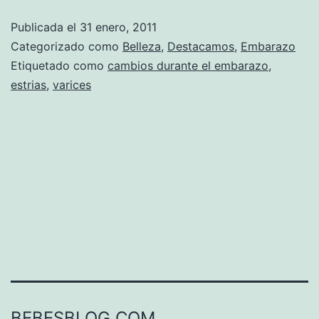
prod
Publicada el
31 enero, 2011
por
Categorizado como
Belleza
,
Destacamos
,
Embarazo
el
Etiquetado como
cambios durante el embarazo
,
estrias
,
varices
emba
BEBESBLOG.COM