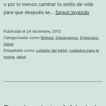
o por lo menos cambiar tu estilo de vida
Cómo
para que después se…
Seguir leyendo
recuper
tu
Publicada el
24 diciembre, 2012
figura
Categorizado como
Belleza
,
Destacamos
,
Embarazo
,
despué
Salud
Etiquetado como
cuidado del bebé
,
cuidados para la
de
mama
,
salud
dar
a
luz