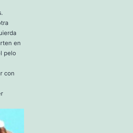
s.
tra
uierda
erten en
l pelo
ar con
er