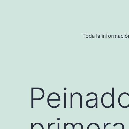
Saltar
al
contenido
Toda la informació
Peinado
primer