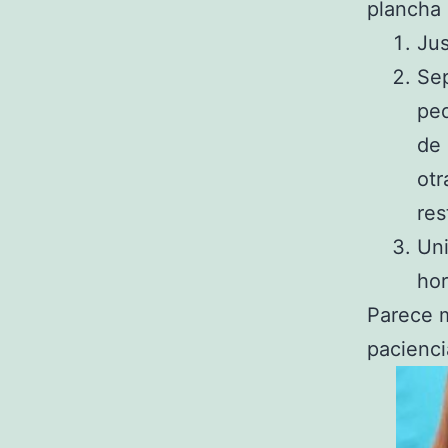
plancha 
Jus
Sep
peq
de 
otr
res
Uni
hor
Parece m
pacienci