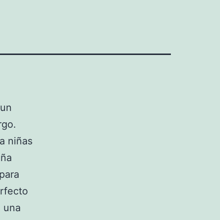
 un
rgo.
a niñas
iña
para
rfecto
n una