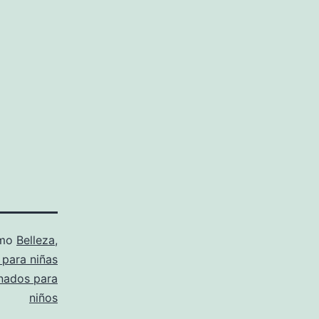
omo
Belleza
,
 para niñas
nados para
niños