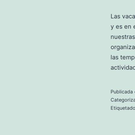
Las vaca
y es en 
nuestras
organiz
las temp
activida
Publicada 
Categori
Etiqueta