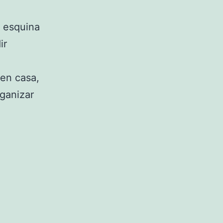
a esquina
ir
en casa,
ganizar
Vacaciones
Semana
Santa