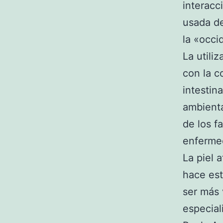
interacc
usada de
la «occi
La utili
con la c
intestin
ambienta
de los f
enfermed
La piel 
hace est
ser más 
especial