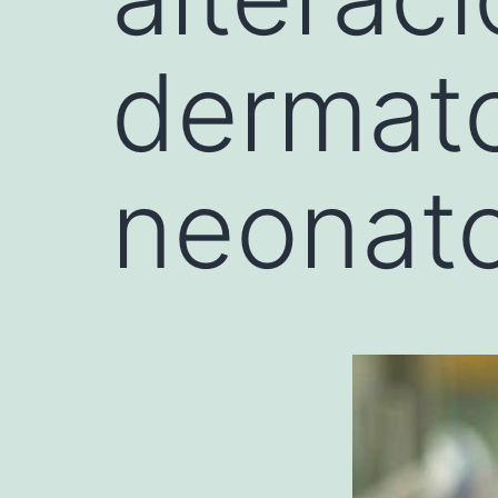
dermato
neonat