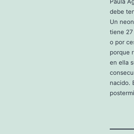
Paula Ag
debe ten
Un neona
tiene 27
o por ce
porque r
en ella 
consecue
nacido. 
posterm