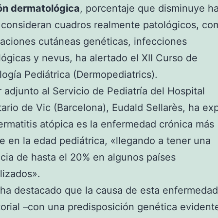
ión dermatológica
, porcentaje que disminuye h
 consideran cuadros realmente patológicos, co
aciones cutáneas genéticas, infecciones
ógicas y nevus, ha alertado el XII Curso de
ogía Pediátrica (Dermopediatrics).
r adjunto al Servicio de Pediatría del Hospital
tario de Vic (Barcelona), Eudald Sellarès, ha ex
ermatitis atópica es la enfermedad crónica más
e en la edad pediátrica, «llegando a tener una
cia de hasta el 20% en algunos países
alizados».
 ha destacado que la causa de esta enfermedad
torial –con una predisposición genética evident