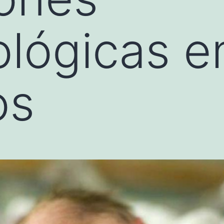
lógicas en
os