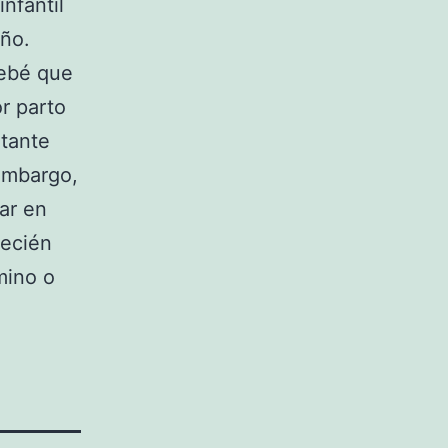
nfantil
iño.
bebé que
r parto
rtante
embargo,
ar en
recién
mino o