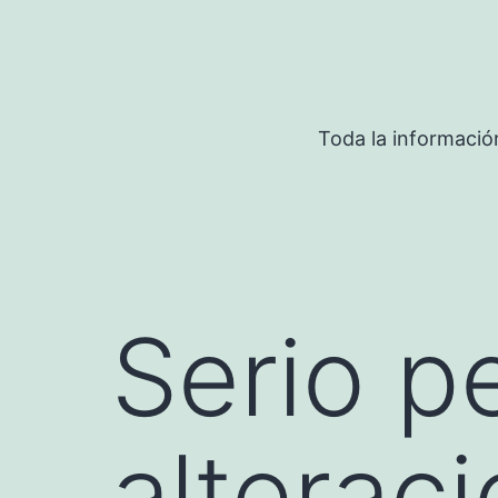
Saltar
al
contenido
Toda la informació
Serio p
alterac