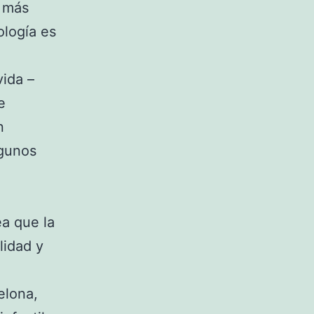
s más
ología es
vida –
e
n
lgunos
ea que la
lidad y
elona,