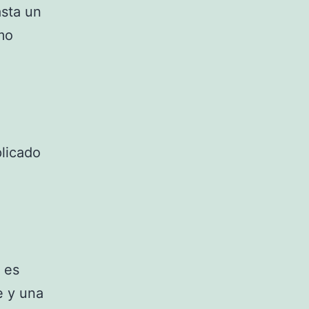
asta un
mo
plicado
 es
e y una