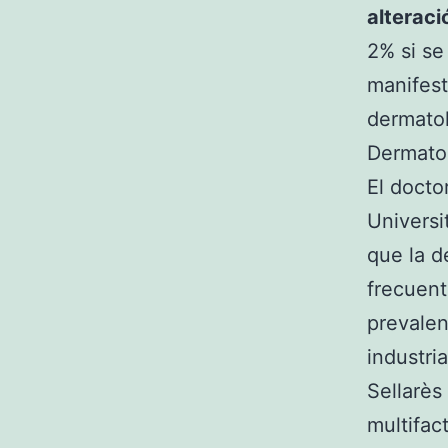
alterac
2% si se
manifest
dermatol
Dermatol
El docto
Universi
que la d
frecuent
prevalen
industri
Sellarès
multifac