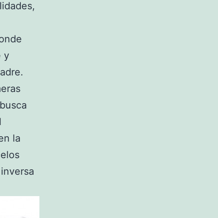
lidades,
donde
e y
adre.
meras
 busca
l
en la
celos
 inversa