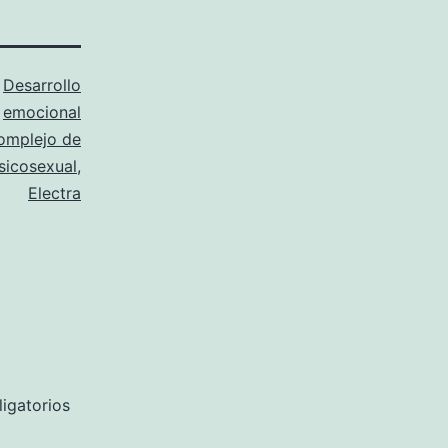
o
Desarrollo
emocional
omplejo de
sicosexual
,
Electra
igatorios