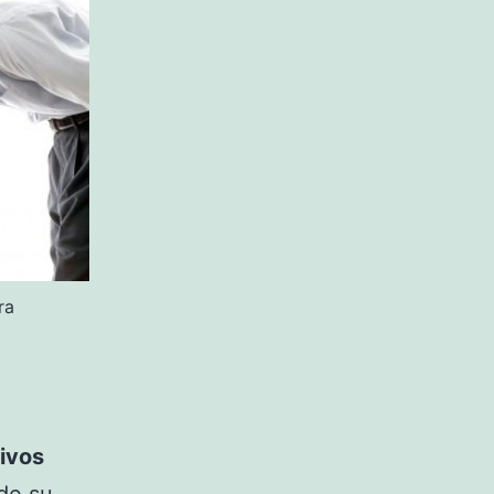
ra
ivos