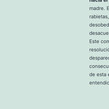
hacia el
madre. E
rabietas
desobedi
desacue
Este com
resoluci
desparec
consecue
de esta 
entendid