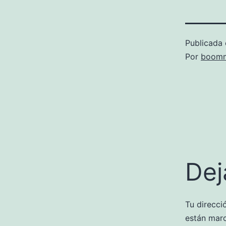
Publicada 
Por
boomm
Dej
Tu direcci
están mar