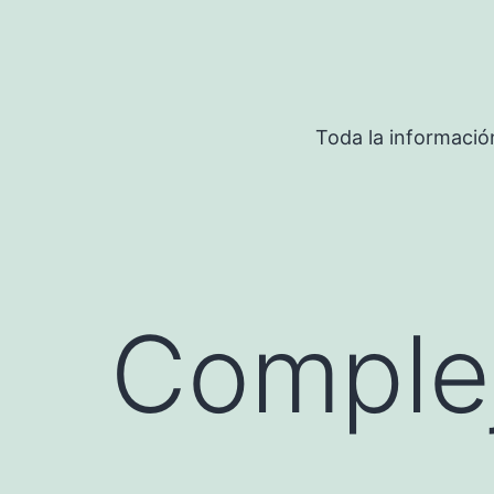
Saltar
al
contenido
Toda la informació
Comple