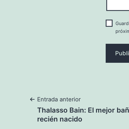
Guard
próxi
Navegación
Entrada anterior
Thalasso Bain: El mejor ba
de
recién nacido