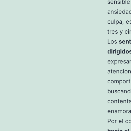
sensible
ansiedad
culpa, e
tres y c
Los
sent
dirigido
expresa
atencion
comport
buscand
contenta
enamora
Por el c