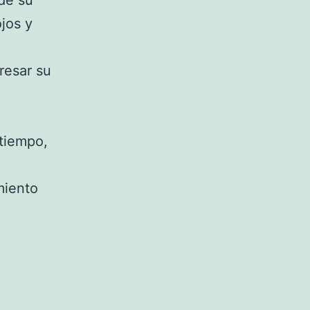
 de su
jos y
resar su
 tiempo,
miento