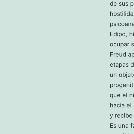
de sus p
hostilid
psicoana
Edipo, h
ocupar s
Freud ap
etapas 
un objet
progenit
que el n
hacia el
y recib
Es una f