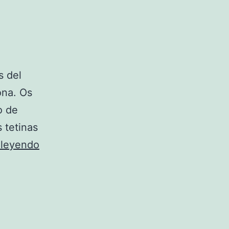
s del
ona. Os
o de
s tetinas
Tetinas
 leyendo
de
látex
o
silicona