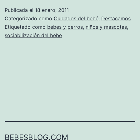
bebés
Publicada el
18 enero, 2011
Categorizado como
Cuidados del bebé
,
Destacamos
Etiquetado como
bebes y perros
,
niños y mascotas
,
sociabilización del bebe
BEBESBLOG.COM