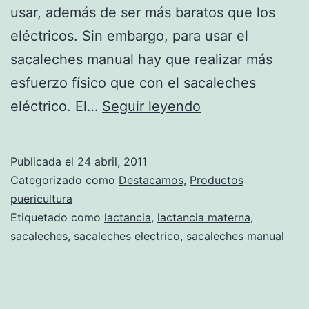
usar, además de ser más baratos que los
eléctricos. Sin embargo, para usar el
sacaleches manual hay que realizar más
esfuerzo físico que con el sacaleches
Sacaleches
eléctrico. El…
Seguir leyendo
¿eléctrico
o
Publicada el
24 abril, 2011
manual?
Categorizado como
Destacamos
,
Productos
puericultura
Etiquetado como
lactancia
,
lactancia materna
,
sacaleches
,
sacaleches electrico
,
sacaleches manual