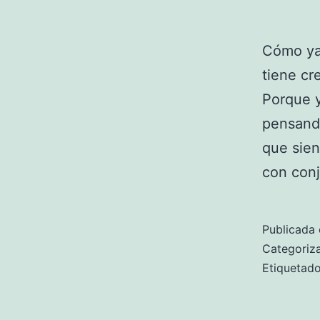
Cómo ya 
tiene cr
Porque y
pensand
que sien
con conj
Publicada 
Categori
Etiqueta