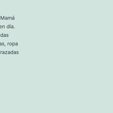
t Mamá
en día.
adas
s, ropa
frazadas