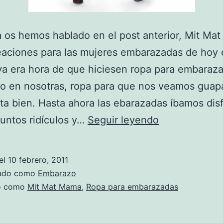
os hemos hablado en el post anterior, Mit Ma
eaciones para las mujeres embarazadas de hoy 
a era hora de que hiciesen ropa para embaraz
o en nosotras, ropa para que nos veamos guapa
ta bien. Hasta ahora las ebarazadas íbamos dis
Moda
untos ridículos y…
Seguir leyendo
urbana
Mit
el
10 febrero, 2011
Mat
zado como
Embarazo
Mamá,
do como
Mit Mat Mama
,
Ropa para embarazadas
para
mujeres