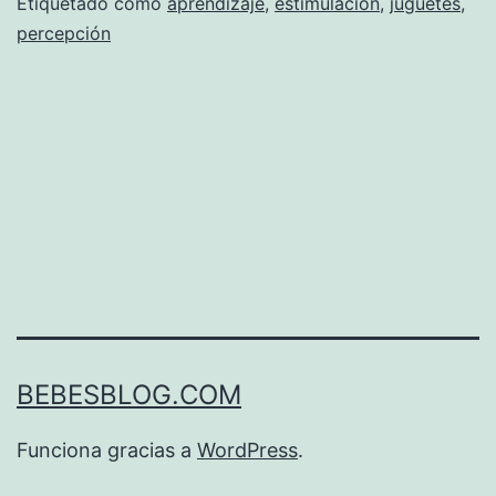
de
Etiquetado como
aprendizaje
,
estimulación
,
juguetes
,
percepción
aprendizaje
BEBESBLOG.COM
Funciona gracias a
WordPress
.