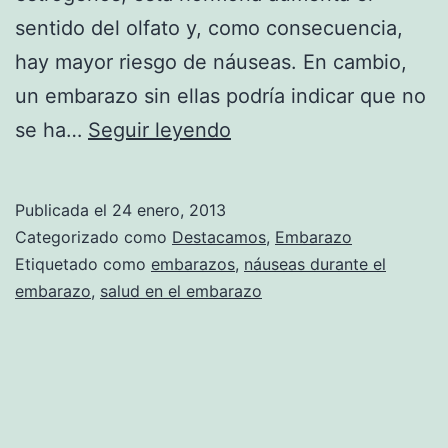
sentido del olfato y, como consecuencia,
hay mayor riesgo de náuseas. En cambio,
un embarazo sin ellas podría indicar que no
Las
se ha…
Seguir leyendo
náuseas
durante
Publicada el
24 enero, 2013
el
Categorizado como
Destacamos
,
Embarazo
embarazo,
Etiquetado como
embarazos
,
náuseas durante el
embarazo
,
salud en el embarazo
una
buena
señal