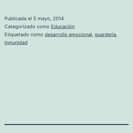
edad
ideal
Publicada el
5 mayo, 2014
para
Categorizado como
Educación
ir
Etiquetado como
desarrollo emocional
,
guardería
,
inmunidad
a
la
guardería