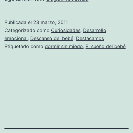
hacer
que
Publicada el
23 marzo, 2011
tu
Categorizado como
Curiosidades
,
Desarrollo
hijo
emocional
,
Descanso del bebé
,
Destacamos
Etiquetado como
dormir sin miedo
,
El sueño del bebé
se
vaya
a
la
cama
sin
miedo