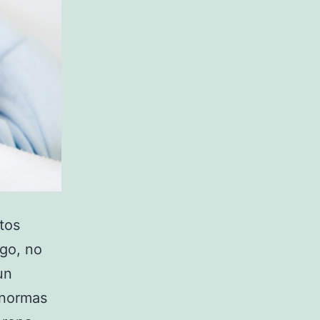
tos
rgo, no
un
 normas