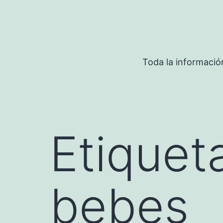
Saltar
al
contenido
Toda la informació
Etiquet
bebes