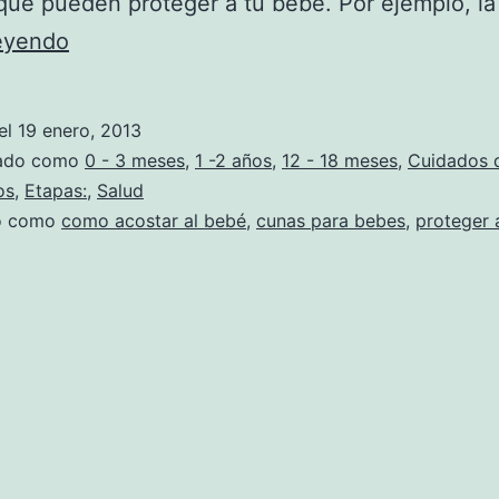
que pueden proteger a tu bebé. Por ejemplo, l
Protege
leyendo
a
tu
el
19 enero, 2013
bebé
zado como
0 - 3 meses
,
1 -2 años
,
12 - 18 meses
,
Cuidados 
con
os
,
Etapas:
,
Salud
do como
como acostar al bebé
,
cunas para bebes
,
proteger 
ropa
de
cama
segura