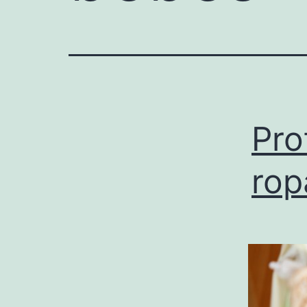
Pro
rop