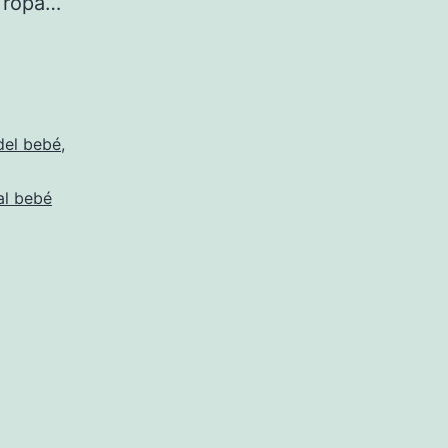
a ropa…
del bebé
,
al bebé