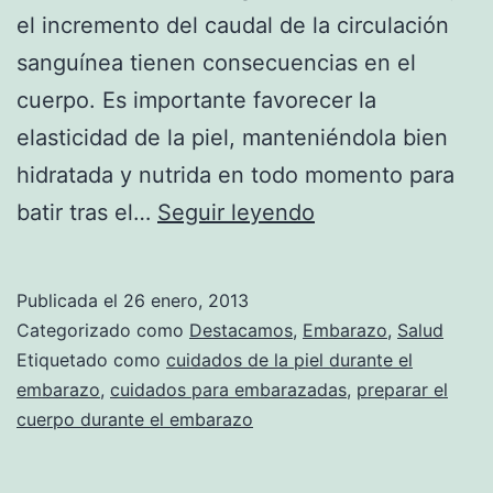
el incremento del caudal de la circulación
sanguínea tienen consecuencias en el
cuerpo. Es importante favorecer la
elasticidad de la piel, manteniéndola bien
hidratada y nutrida en todo momento para
Prepara
batir tras el…
Seguir leyendo
tu
piel
Publicada el
26 enero, 2013
del
Categorizado como
Destacamos
,
Embarazo
,
Salud
abdomen
Etiquetado como
cuidados de la piel durante el
embarazo
,
cuidados para embarazadas
,
preparar el
y
cuerpo durante el embarazo
el
pecho