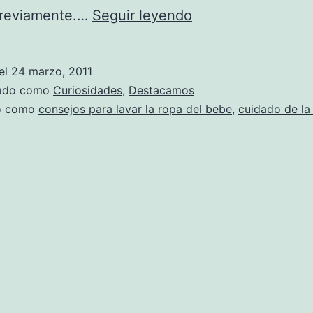
Consejos
previamente.…
Seguir leyendo
para
cuidar
el
24 marzo, 2011
la
zado como
Curiosidades
,
Destacamos
ropa
do como
consejos para lavar la ropa del bebe
,
cuidado de la
del
bebé