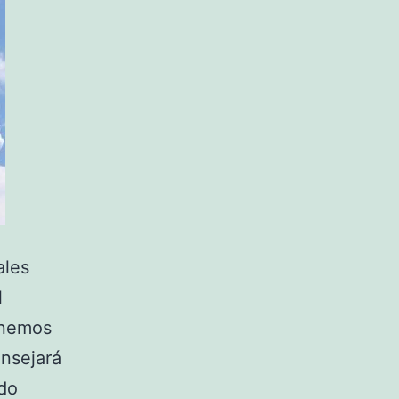
ales
l
onemos
onsejará
ido