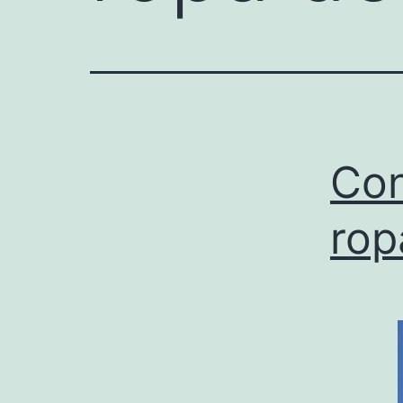
Con
rop