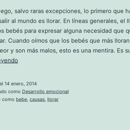
ego, salvo raras excepciones, lo primero que 
alir al mundo es llorar. En líneas generales, el l
los bebés para expresar alguna necesidad que q
r. Cuando oímos que los bebés que más lloran
eor y son más malos, esto es una mentira. Es s
¿Por
leyendo
qué
lloran
el
14 enero, 2014
los
zado como
Desarrollo emocional
bebés?
do como
bebe
,
causas
,
llorar