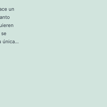
hace un
lanto
uieren
 se
u única…