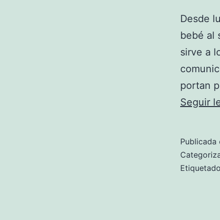
Desde lu
bebé al s
sirve a 
comunica
portan p
Seguir 
Publicada 
Categori
Etiqueta