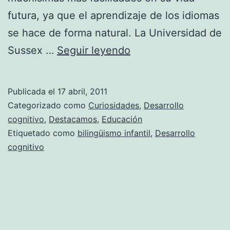
futura, ya que el aprendizaje de los idiomas
se hace de forma natural. La Universidad de
Leer
Sussex …
Seguir leyendo
cuentos
en
Publicada el
17 abril, 2011
otro
Categorizado como
Curiosidades
,
Desarrollo
idioma
cognitivo
,
Destacamos
,
Educación
Etiquetado como
bilingüismo infantil
,
Desarrollo
favorece
cognitivo
el
bilingüismo