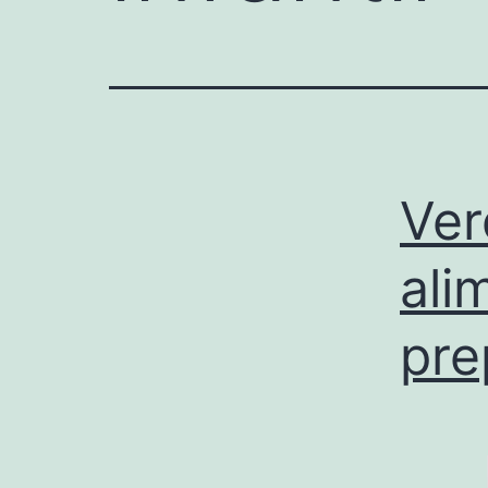
Ver
ali
pre