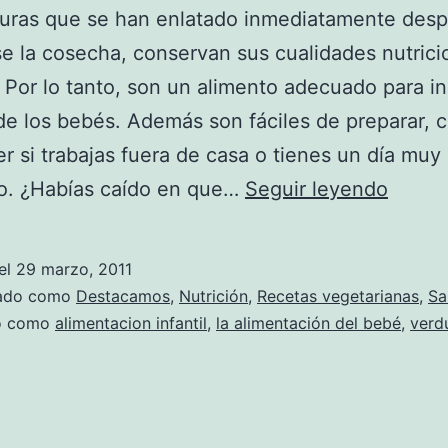
duras que se han enlatado inmediatamente des
e la cosecha, conservan sus cualidades nutrici
. Por lo tanto, son un alimento adecuado para in
 de los bebés. Además son fáciles de preparar, 
r si trabajas fuera de casa o tienes un día muy
Verdu
do. ¿Habías caído en que…
Seguir leyendo
en
conse
el
29 marzo, 2011
alimen
zado como
Destacamos
,
Nutrición
,
Recetas vegetarianas
,
Sa
sana
do como
alimentacion infantil
,
la alimentación del bebé
,
verd
y
de
prepa