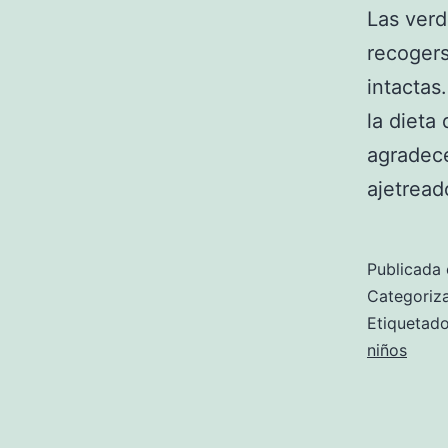
Las ver
recogers
intactas
la dieta
agradece
ajetrea
Publicada 
Categori
Etiqueta
niños