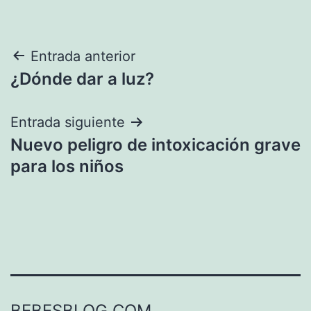
Navegación
Entrada anterior
¿Dónde dar a luz?
de
entradas
Entrada siguiente
Nuevo peligro de intoxicación grave
para los niños
BEBESBLOG.COM