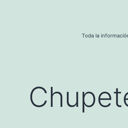
Saltar
al
contenido
Toda la informació
Chupete