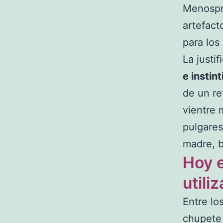
Menospre
artefact
para los
La justi
e instin
de un re
vientre 
pulgares
madre, b
Hoy e
utili
Entre lo
chupete 