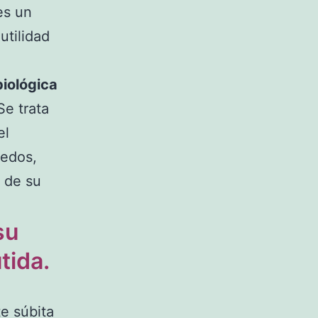
es un
utilidad
iológica
e trata
el
dedos,
 de su
su
tida.
e súbita