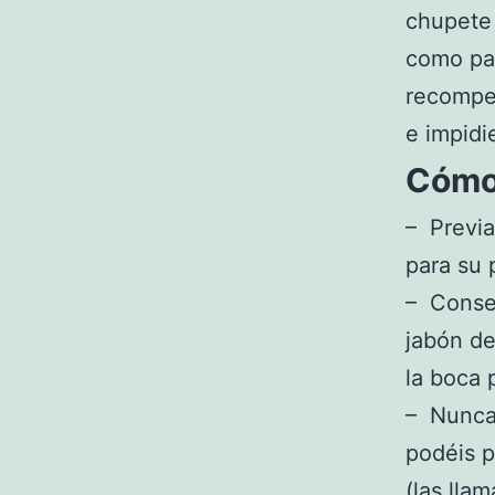
chupete 
como par
recompen
e impidi
Cómo
– Previa
para su 
– Conser
jabón de
la boca 
– Nunca 
podéis p
(las lla