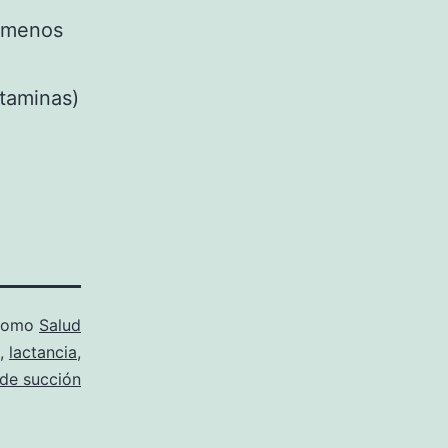
o menos
itaminas)
 como
Salud
,
lactancia
,
 de succión