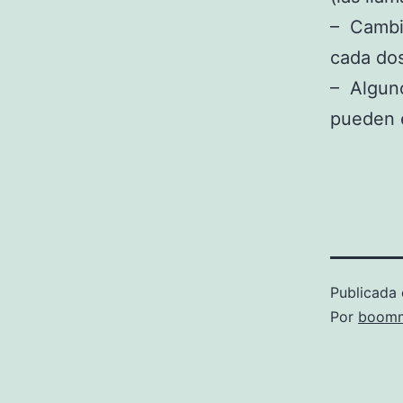
– Cambi
cada dos
– Alguno
pueden e
Publicada 
Por
boomm