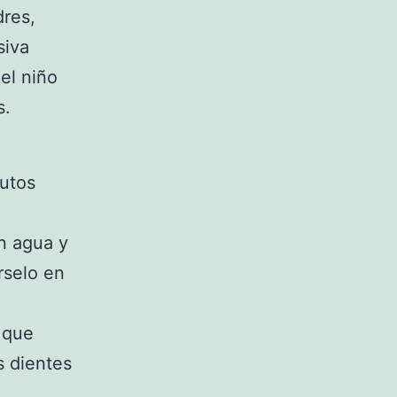
dres,
siva
el niño
s.
nutos
on agua y
rselo en
 que
s dientes