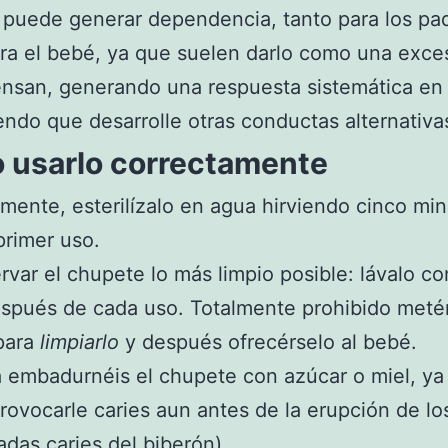
puede generar dependencia, tanto para los pa
a el bebé, ya que suelen darlo como una exce
san, generando una respuesta sistemática en 
endo que desarrolle otras conductas alternativa
 usarlo correctamente
mente, esterilízalo en agua hirviendo cinco mi
primer uso.
var el chupete lo más limpio posible: lávalo c
spués de cada uso. Totalmente prohibido meté
para
limpiarlo
y después ofrecérselo al bebé.
embadurnéis el chupete con azúcar o miel, ya
rovocarle caries aun antes de la erupción de lo
madas caries del biberón).