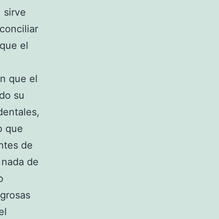
 sirve
conciliar
 que el
n que el
ndo su
dentales,
o que
ntes de
: nada de
o
igrosas
el