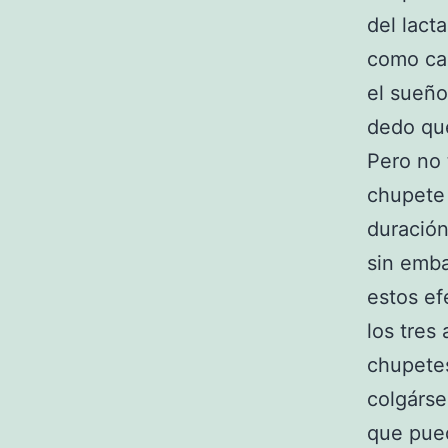
del lact
como cal
el sueño
dedo que
Pero no 
chupete 
duración
sin emba
estos ef
los tres
chupetes
colgárse
que pued