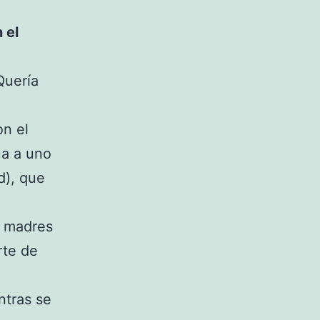
 el
Quería
on el
ua a uno
d), que
s madres
rte de
ntras se