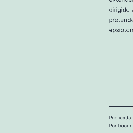
dirigido
pretende
epsiotom
Publicada 
Por
boomm