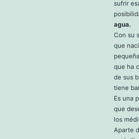
sufrir e
posibili
agua.
Con su s
que nac
pequeña.
que ha c
de sus b
tiene ba
Es una p
que des
los médi
Aparte 