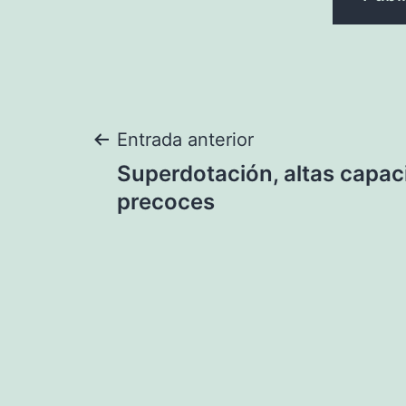
Navegación
Entrada anterior
Superdotación, altas capac
de
precoces
entradas