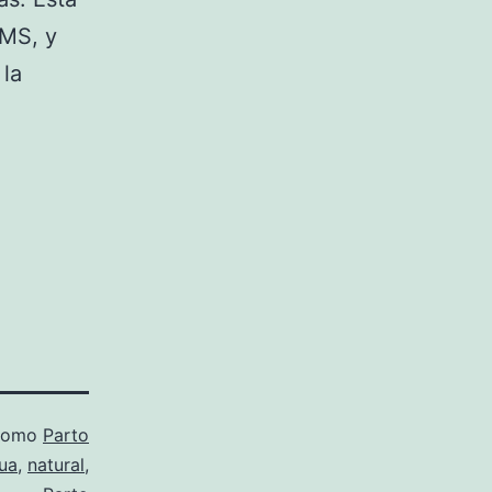
OMS, y
 la
 como
Parto
ua
,
natural
,