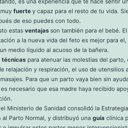
atando, es una experiencia que te hace sentir u
a muy
fuerte
y capaz para el resto de tu vida. Si
pués de eso puedes con todo.
isto estas
ventajas
son también para el bebé. El 
ación a la nueva vida del feto es mejor para el,
un medio líquido al acuoso de la bañera.
s
técnicas
para atenuar las molestias del parto
e relajación y respiración, el uso de utensilios 
 masajes. Para que un parto vaya bien sin ayud
 es necesario que esa madre haya recibido apo
ción.
el Ministerio de Sanidad consolidó la Estrategi
 al Parto Normal, y distribuyó una
guía
clínica 
 e impulsar estos partos menos intervencionist