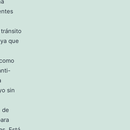
na
entes
tránsito
 ya que
, como
anti-
a
yo sin
a de
para
as. Está