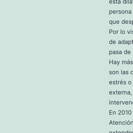
está dil
person
que des
Por lo v
de adapt
pasa de 
Hay má
son las d
estrés o
externa,
interven
En 2010 
Atención
extender