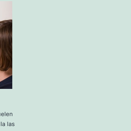
uelen
la las