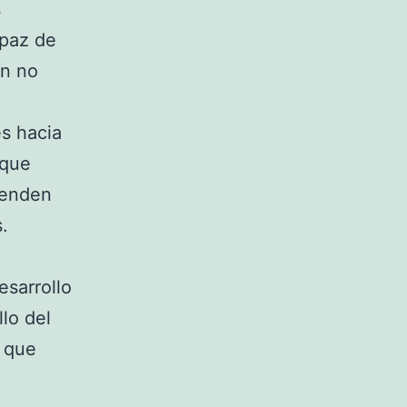
s
apaz de
ún no
s hacia
 que
ienden
.
esarrollo
lo del
e que