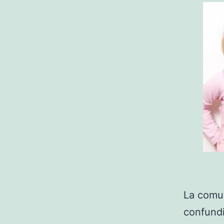
La comun
confundi