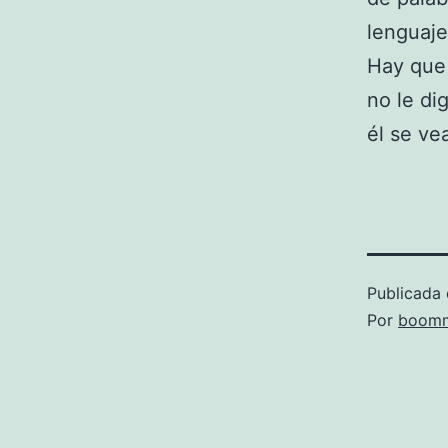
lenguaje
Hay que 
no le di
él se ve
Publicada 
Por
boomm