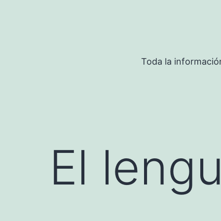
Saltar
al
contenido
Toda la informació
El leng