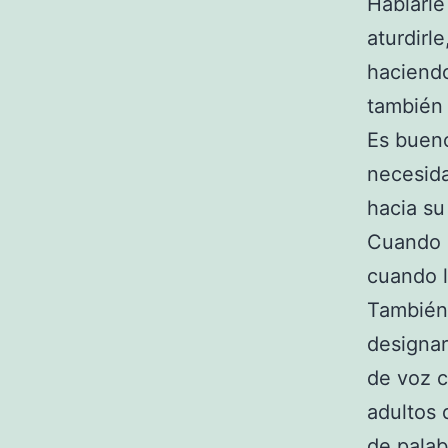
Hablarl
aturdirle
haciendo
también 
Es bueno
necesid
hacia su
Cuando l
cuando l
También 
designar
de voz c
adultos 
de palab