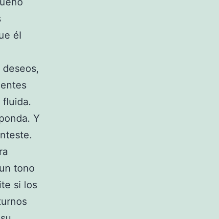
bueno
s
ue él
s deseos,
ientes
fluida.
sponda. Y
nteste.
ra
 un tono
te si los
turnos
 su