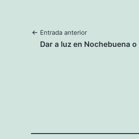
Navegación
Entrada anterior
Dar a luz en Nochebuena o
de
entradas