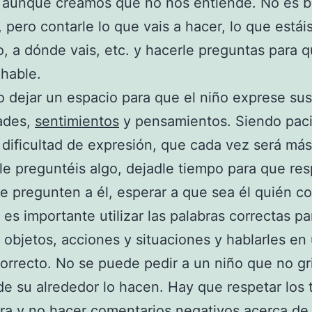
e aunque creamos que no nos entiende. No es 
, pero contarle lo que vais a hacer, lo que estái
, a dónde vais, etc. y hacerle preguntas para q
hable.
 dejar un espacio para que el niño exprese su
ades,
sentimientos
y pensamientos. Siendo pac
 dificultad de expresión, que cada vez será más 
e preguntéis algo, dejadle tiempo para que re
e pregunten a él, esperar a que sea él quién co
es importante utilizar las palabras correctas pa
 objetos, acciones y situaciones y hablarles en
orrecto. No se puede pedir a un niño que no gri
de su alrededor lo hacen. Hay que respetar los 
ra y no hacer comentarios negativos acerca de