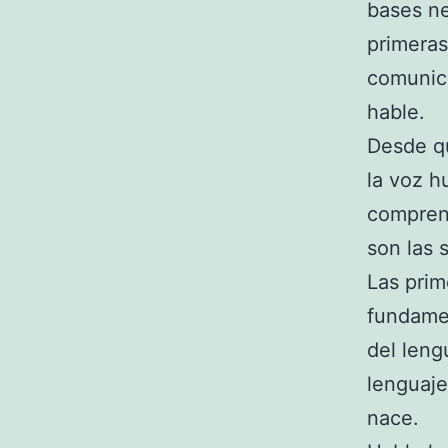
bases ne
primeras
comunic
hable.
Desde qu
la voz h
comprend
son las 
Las prim
fundamen
del leng
lenguaje
nace.