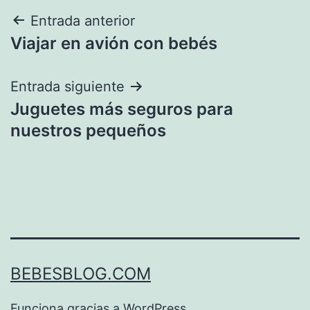
Navegación
Entrada anterior
Viajar en avión con bebés
de
entradas
Entrada siguiente
Juguetes más seguros para
nuestros pequeños
BEBESBLOG.COM
Funciona gracias a
WordPress
.