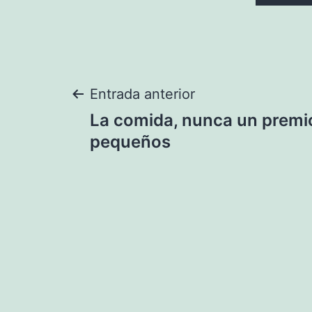
Navegación
Entrada anterior
La comida, nunca un premio
de
pequeños
entradas