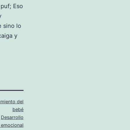
 puf; Eso
y
 sino lo
aiga y
imiento del
bebé
o
Desarrollo
o emocional