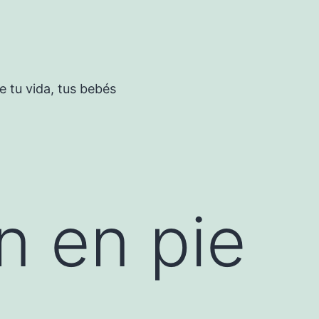
 tu vida, tus bebés
 en pie