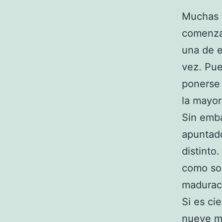
Muchas v
comenzar
una de e
vez. Pue
ponerse 
la mayor
Sin emb
apuntado
distinto
como son
maduraci
Si es ci
nueve m