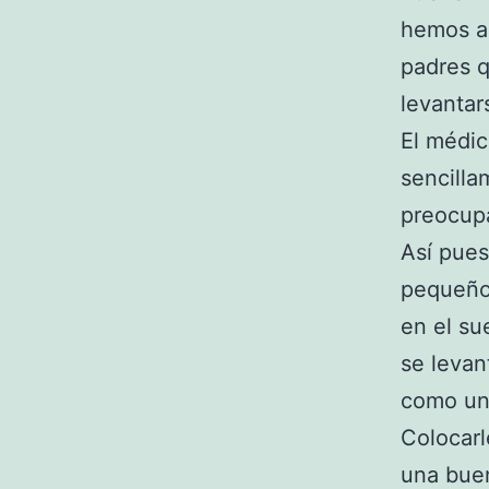
hemos ap
padres q
levantar
El médic
sencilla
preocup
Así pues
pequeño 
en el su
se levan
como u
Colocarl
una buen