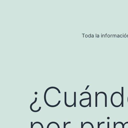
Saltar
al
contenido
Toda la informació
¿Cuándo
por pri