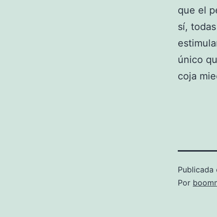
que el p
sí, toda
estimula
único q
coja mie
Publicada 
Por
boomm