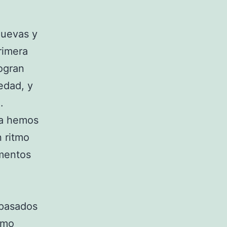
nuevas y
rimera
ogran
edad, y
.
ya hemos
 ritmo
ementos
 pasados
omo