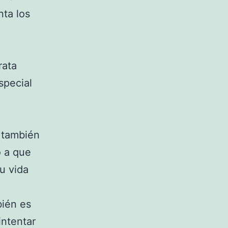
ta los
a
rata
special
 también
o a que
u vida
bién es
intentar