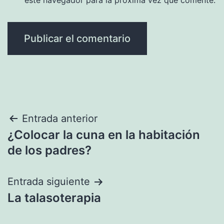
este navegador para la próxima vez que comente.
Navegación
Entrada anterior
¿Colocar la cuna en la habitación
de
de los padres?
entradas
Entrada siguiente
La talasoterapia