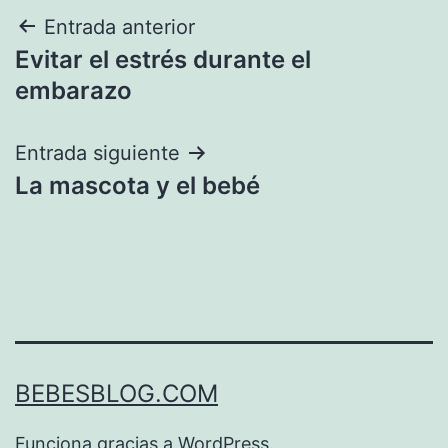
Navegación
Entrada anterior
Evitar el estrés durante el
de
embarazo
entradas
Entrada siguiente
La mascota y el bebé
BEBESBLOG.COM
Funciona gracias a
WordPress
.