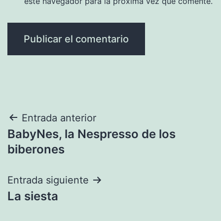
este navegador para la próxima vez que comente.
Navegación
Entrada anterior
BabyNes, la Nespresso de los
de
biberones
entradas
Entrada siguiente
La siesta