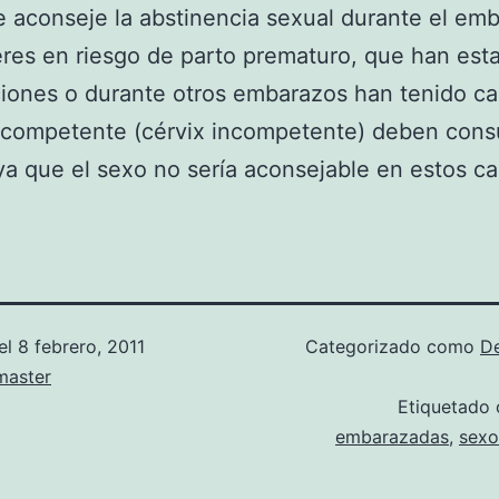
te aconseje la abstinencia sexual durante el em
res en riesgo de parto prematuro, que han est
iones o durante otros embarazos han tenido c
ncompetente (cérvix incompetente) deben consu
a que el sexo no sería aconsejable en estos ca
el
8 febrero, 2011
Categorizado como
D
aster
Etiquetado
embarazadas
,
sexo