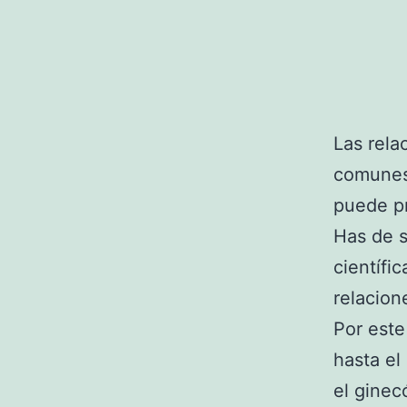
Las rela
comunes 
puede pr
Has de s
científi
relacion
Por este
hasta e
el ginec