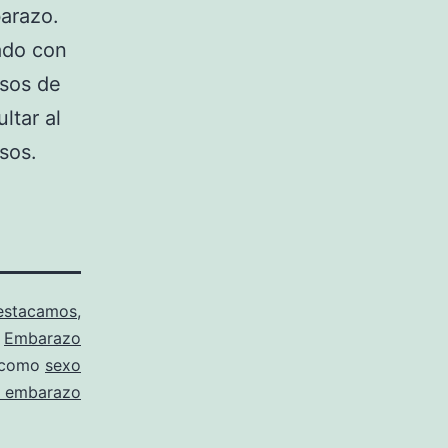
barazo.
ado con
asos de
ltar al
sos.
estacamos
,
Embarazo
 como
sexo
 embarazo