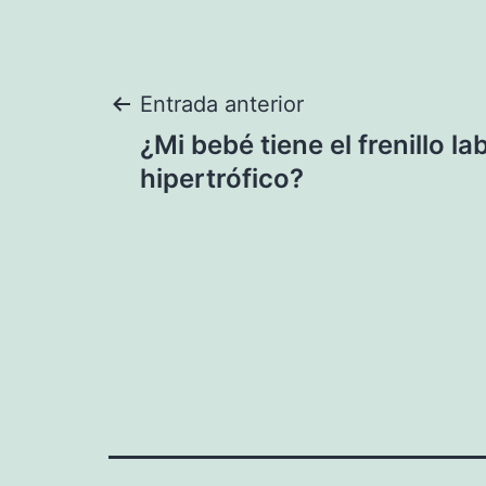
Navegación
Entrada anterior
¿Mi bebé tiene el frenillo lab
de
hipertrófico?
entradas