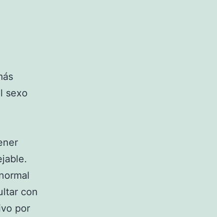
más
l sexo
ener
jable.
 normal
ultar con
ivo por