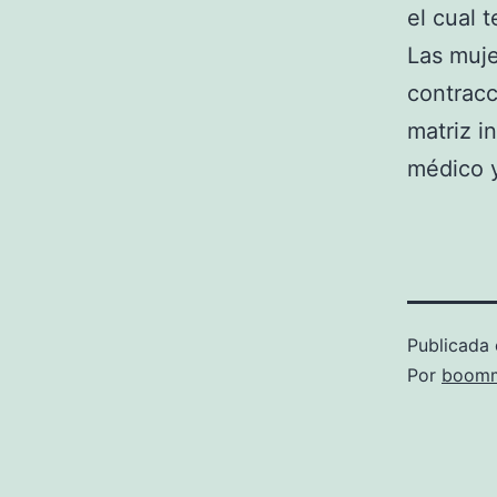
el cual 
Las muje
contracc
matriz i
médico y
Publicada 
Por
boomm