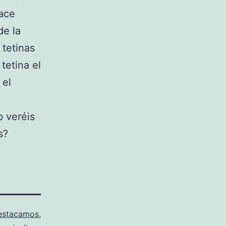
hace
de la
 tetinas
tetina el
 el
b veréis
s?
estacamos
,