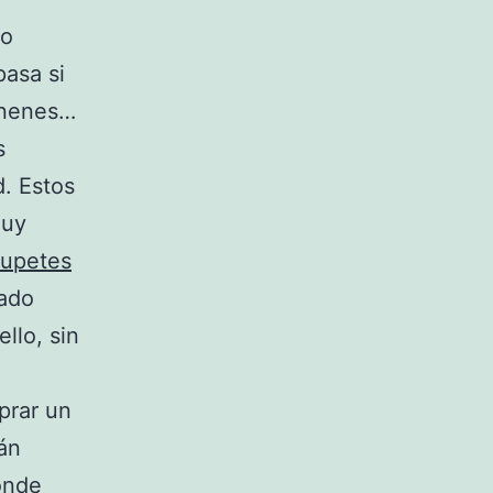
do
pasa si
s nenes…
s
. Estos
muy
upetes
bado
ello, sin
prar un
án
onde