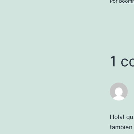
Por
boomm
1 c
Hola! qu
tambien 