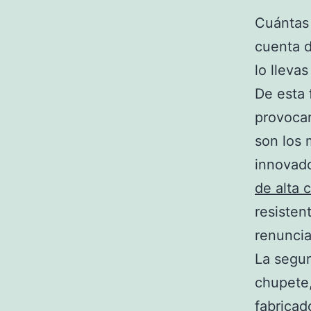
Cuántas 
cuenta d
lo lleva
De esta 
provocan
son los 
innovado
de alta 
resistent
renunciar
La segur
chupete,
fabricad