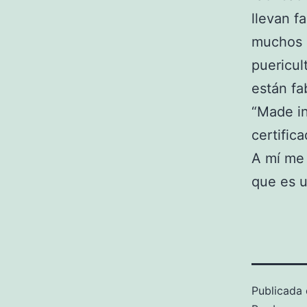
llevan f
muchos a
puericul
están fa
“Made in
certific
A mí me 
que es u
Publicada 