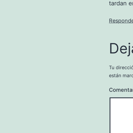
tardan e
Respond
Dej
Tu direcci
están mar
Comenta