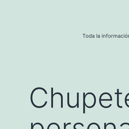
Saltar
al
contenido
Toda la informació
Chupet
persona