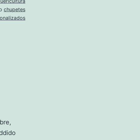
uericultura
mo
chupetes
onalizados
bre,
eddido