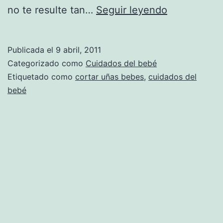
Consejos
no te resulte tan…
Seguir leyendo
para
cortarle
Publicada el
9 abril, 2011
las
Categorizado como
Cuidados del bebé
uñas
Etiquetado como
cortar uñas bebes
,
cuidados del
bebé
a
tu
bebé