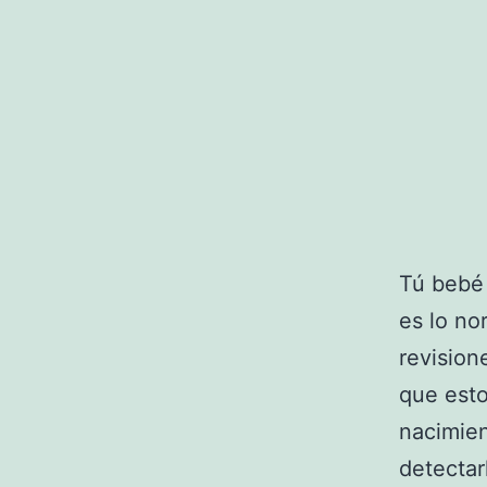
Tú bebé 
es lo no
revision
que est
nacimie
detectar