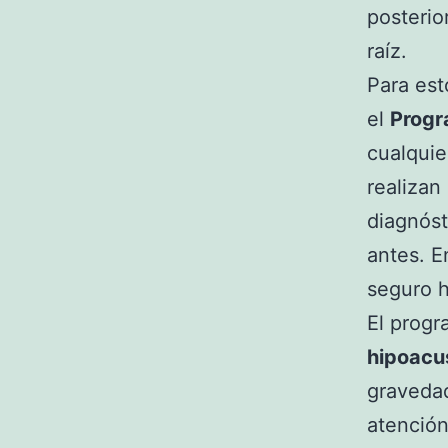
posterio
raíz.
Para es
el
Progr
cualquie
realizan
diagnóst
antes. E
seguro h
El progr
hipoacu
gravedad
atención