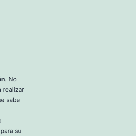
ón
. No
 realizar
se sabe
o
 para su