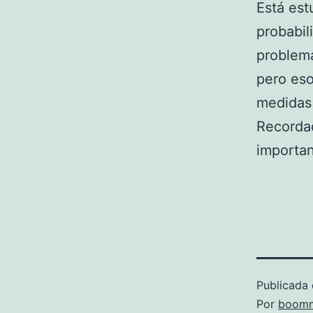
Está es
probabil
problema
pero eso
medidas
Recordad
importan
Publicada 
Por
boomm