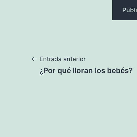
Navegación
Entrada anterior
¿Por qué lloran los bebés?
de
entradas