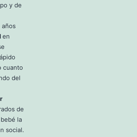
mpo y de
z años
l
en
se
rápido
o cuanto
ndo del
r
rados de
 bebé la
n social.