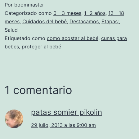
Por
boommaster
Categorizado como
0 - 3 meses
,
1 -2 años
,
12 - 18
meses
,
Cuidados del bebé
,
Destacamos
,
Etapas:
,
Salud
Etiquetado como
como acostar al bebé
,
cunas para
bebes
,
proteger al bebé
1 comentario
patas somier pikolin
29 julio, 2013 a las 9:00 am