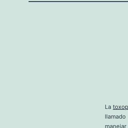
La
toxop
llamado
manejar 