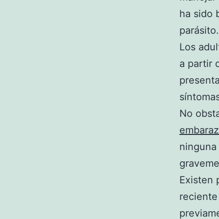
ha sido 
parásito.
Los adul
a partir
presenta
síntoma
No obsta
embara
ninguna 
gravemen
Existen 
reciente
previame