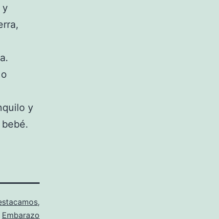
 y
rra,
a.
 o
quilo y
u bebé.
estacamos
,
Embarazo