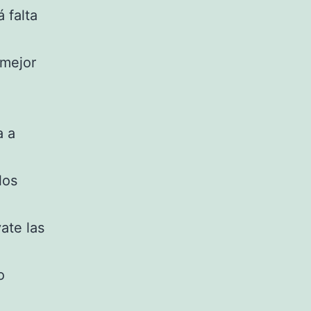
 falta
 mejor
a a
los
vate las
o