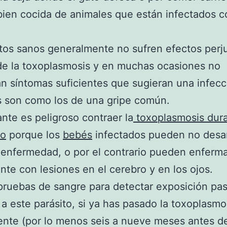
bien cocida de animales que están infectados c
tos sanos generalmente no sufren efectos perju
 de la toxoplasmosis y en muchas ocasiones no
n síntomas suficientes que sugieran una infecc
s son como los de una gripe común.
nte es peligroso contraer la
toxoplasmosis dura
zo
porque los
bebés
infectados pueden no desar
enfermedad, o por el contrario pueden enferm
te con lesiones en el cerebro y en los ojos.
pruebas de sangre para detectar exposición pa
 a este parásito, si ya has pasado la toxoplasmo
nte (por lo menos seis a nueve meses antes d