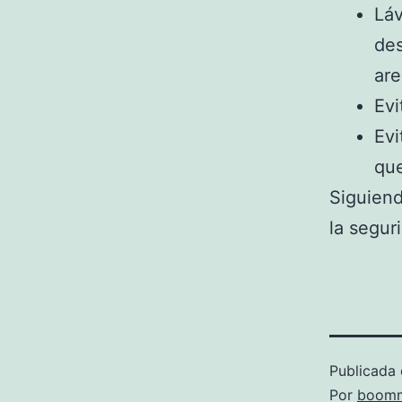
Láv
des
are
Evi
Evi
que
Siguiend
la segur
Publicada 
Por
boomm