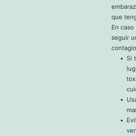
embarazo
que teng
En caso 
seguir u
contagio
Si 
lug
tox
cui
Usa
man
Evi
ver