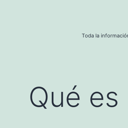
Saltar
al
contenido
Toda la informació
Qué es 