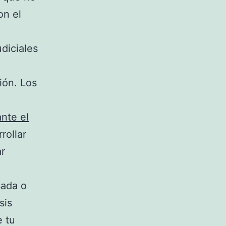
on el
diciales
ión. Los
nte el
rollar
ar
sada o
sis
e tu