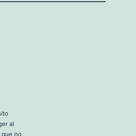
ito
er al
e que no