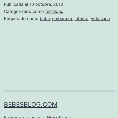
tener
Publicada el
10 octubre, 2013
un
Categorizado como
fertilidad
bebé.
Etiquetado como
bebe
,
embarazo
,
intento
,
vida sana
Consejos
BEBESBLOG.COM
Funciona gracias a
WordPress
.