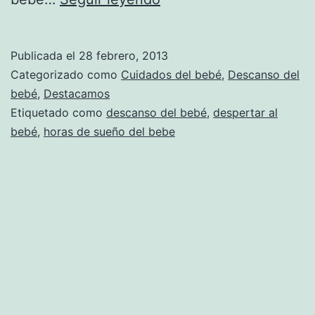
a
un
Publicada el
28 febrero, 2013
bebé
Categorizado como
Cuidados del bebé
,
Descanso del
somnoliento
bebé
,
Destacamos
Etiquetado como
descanso del bebé
,
despertar al
bebé
,
horas de sueño del bebe