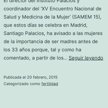
El director del Instituto Palacios y
coordinador del ‘XV Encuentro Nacional de
Salud y Medicina de la Mujer’ (SAMEM 15),
que estos días se celebra en Madrid,
Santiago Palacios, ha avisado a las mujeres
de la importancia de ser madres antes de
los 33 años porque, tal y como ha
M
comentado, a partir de los…
Seguir leyendo
se
m
Publicada el
20 febrero, 2015
an
Categorizado como
fertilidad
d
lo
3