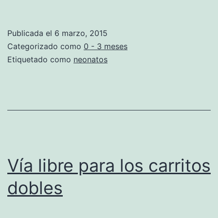
peligro
de
Publicada el
6 marzo, 2015
alteraciones
Categorizado como
0 - 3 meses
dermatológicas
Etiquetado como
neonatos
en
los
neonatos
Vía libre para los carritos
dobles