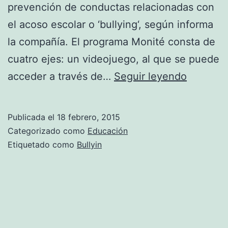
prevención de conductas relacionadas con
el acoso escolar o ‘bullying‘, según informa
la compañía. El programa Monité consta de
cuatro ejes: un videojuego, al que se puede
Un
acceder a través de…
Seguir leyendo
videoju
para
Publicada el
18 febrero, 2015
prevenir
Categorizado como
Educación
el
Etiquetado como
Bullyin
acoso
escolar