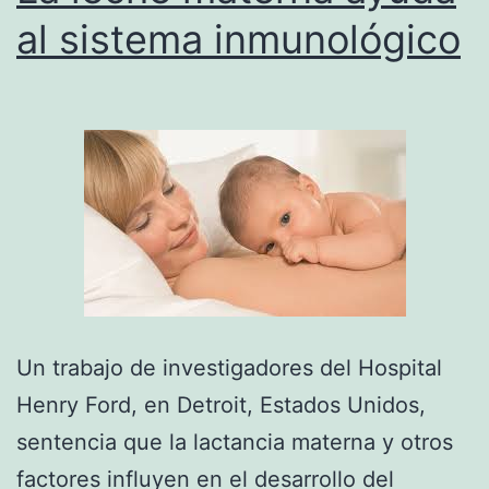
la
al sistema inmunológico
escuela
en
transporte
público
de
forma
autónoma
Un trabajo de investigadores del Hospital
Henry Ford, en Detroit, Estados Unidos,
sentencia que la lactancia materna y otros
factores influyen en el desarrollo del