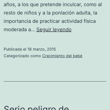
años, a los que pretende inculcar, como al
resto de niños y a la ponlación adulta, la
importancia de practicar actividad física
Consejos
moderada a…
Seguir leyendo
para
ser
Publicada el
18 marzo, 2015
activos
Categorizado como
Crecimiento del bebé
durante
la
infancia
Serio peligro de