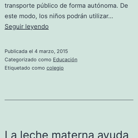
transporte público de forma autónoma. De
este modo, los niños podrán utilizar…
Un
Seguir leyendo
proyecto
en
Publicada el
4 marzo, 2015
Barcelona
Categorizado como
Educación
permite
Etiquetado como
colegio
que
los
niños
puedan
ir
a
La leche materna ayuda