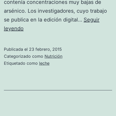
contenía concentraciones muy bajas de
arsénico. Los investigadores, cuyo trabajo
se publica en la edición digital…
Seguir
Leche
leyendo
de
fórmula
Publicada el
23 febrero, 2015
vs
Categorizado como
Nutrición
Leche
Etiquetado como
leche
materna