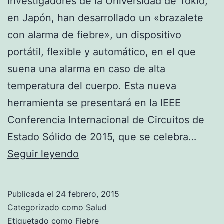
Investigadores de la Universidad de Tokio,
en Japón, han desarrollado un «brazalete
con alarma de fiebre», un dispositivo
portátil, flexible y automático, en el que
suena una alarma en caso de alta
temperatura del cuerpo. Esta nueva
herramienta se presentará en la IEEE
Conferencia Internacional de Circuitos de
Estado Sólido de 2015, que se celebra…
Un
Seguir leyendo
brazalete
con
Publicada el
24 febrero, 2015
alarma
Categorizado como
Salud
de
Etiquetado como
Fiebre