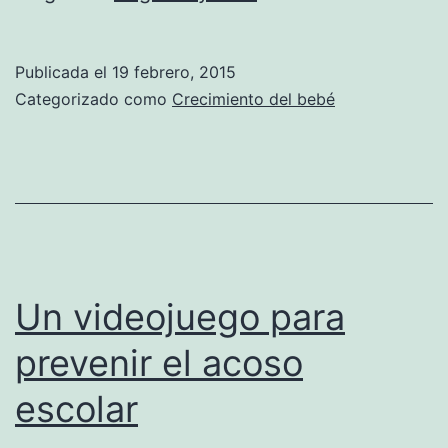
siesta
perjudica
Publicada el
19 febrero, 2015
a
Categorizado como
Crecimiento del bebé
los
niños
mayores
de
2
años
Un videojuego para
prevenir el acoso
escolar